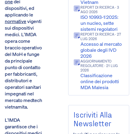
one
dei
Vietnam
dispositivi, ed
REPORT DI RICERCA
· 3
AGO 2026
applicando le
ISO 10993-1:2025:
normative
vigenti
un nucleo, sette
sui dispositivi
sistemi regolatori
medici. L'IMDA
REPORT DI RICERCA
· 27
LUG 2026
opera come
Accesso al mercato
braccio operativo
globale degli IVD
del MoH e funge
2026
da principale
AGGIORNAMENTO
REGOLATORE
· 21 LUG
punto di contatto
2026
per fabbricanti,
Classificazione
distributori e
online dei prodotti
operatori sanitari
MDA Malesia
impegnati nel
mercato medtech
vietnamita.
Iscriviti Alla
L'IMDA
Newsletter
garantisce che i
dispositivi medici