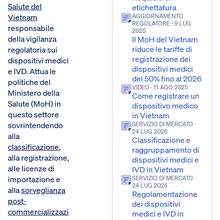
Salute del
etichettatura
Vietnam
AGGIORNAMENTO
REGOLATORE
· 9 LUG
responsabile
2025
della vigilanza
Il MoH del Vietnam
riduce le tariffe di
regolatoria sui
registrazione dei
dispositivi medici
dispositivi medici
e IVD. Attua le
del 50% fino al 2026
politiche del
VIDEO
· 11 AGO 2025
Ministero della
Come registrare un
Salute (MoH) in
dispositivo medico
questo settore
in Vietnam
sovrintendendo
SERVIZIO DI MERCATO
·
24 LUG 2026
alla
Classificazione e
classificazione
,
raggruppamento di
alla registrazione,
dispositivi medici e
alle licenze di
IVD in Vietnam
importazione e
SERVIZIO DI MERCATO
·
24 LUG 2026
alla
sorveglianza
Regolamentazione
post-
dei dispositivi
commercializzazi
medici e IVD in