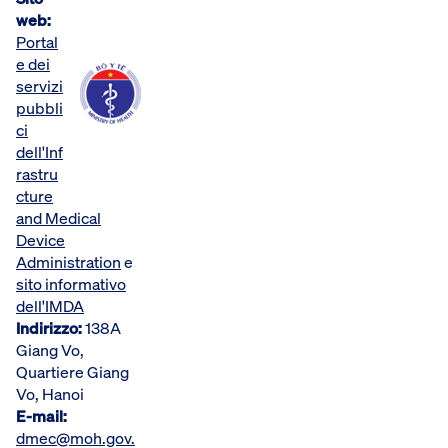
web:
Portal
e dei
servizi
pubbli
ci
dell'Inf
rastru
cture
and Medical
Device
Administration
e
sito informativo
dell'IMDA
Indirizzo:
138A
Giang Vo,
Quartiere Giang
Vo, Hanoi
E-mail:
dmec@moh.gov.