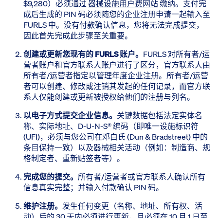
$9,280）必须通过
器械设施用户费网站
缴纳。支付完
成后生成的 PIN 码必须随您的企业注册申请一起输入至
FURLS 中。没有付款确认信息，您将无法完成提交，
因此首先完成此步骤至关重要。
创建或更新您现有的 FURLS 账户。
​ FURLS 对所有者/运
营者账户和官方联系人账户进行了区分，官方联系人由
所有者/运营者指定以管理年度企业注册。所有者/运营
者可以创建、修改或注销其发起的任何记录，而官方联
系人仅能创建或更新被授权给他们的注册与列名。
以电子方式提交企业信息。
​ 关键数据包括法定实体名
称、实际地址、D-U-N-S® 编码（即唯一设施标识符
(UFI)，必须与您公司在邓白氏 (Dun & Bradstreet) 中的
条目保持一致）以及器械相关活动（例如：制造商、规
格制定者、重新贴签者等）。
完成您的提交。
​ 所有者/运营者或官方联系人确认所有
信息真实完整；并输入付款确认 PIN 码。
维护注册。
​ 发生任何变更（名称、地址、所有权、活
动）后的 30 天内必须进行更新，且必须在 10 月 1 日至