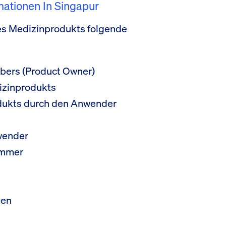
ationen In Singapur
res Medizinprodukts folgende
bers (Product Owner)
izinprodukts
rodukts durch den Anwender
wender
ummer
gen