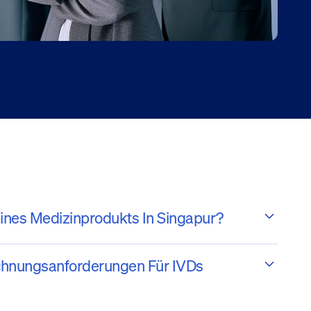
Eines Medizinprodukts In Singapur?
chnungsanforderungen Für IVDs