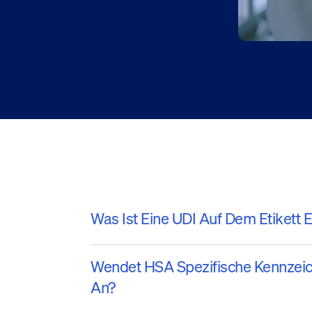
Was Ist Eine UDI Auf Dem Etikett 
Wendet HSA Spezifische Kennzei
An?