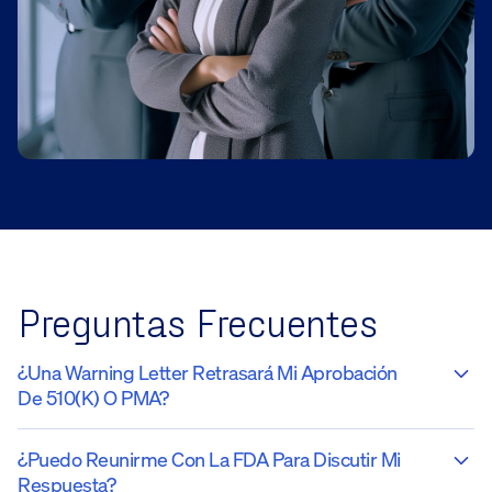
Preguntas Frecuentes
¿Una Warning Letter Retrasará Mi Aprobación
De 510(k) O PMA?
¿Puedo Reunirme Con La FDA Para Discutir Mi
Respuesta?