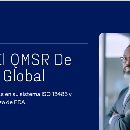
El QMSR De
 Global
as en su sistema ISO 13485 y
azo de FDA.