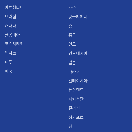
아르헨티나
호주
브라질
방글라데시
캐나다
중국
콜롬비아
홍콩
코스타리카
인도
멕시코
인도네시아
페루
일본
미국
마카오
말레이시아
뉴질랜드
파키스탄
필리핀
싱가포르
한국