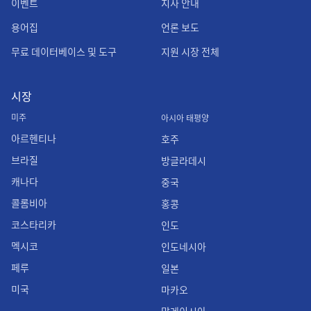
이벤트
지사 안내
용어집
언론 보도
무료 데이터베이스 및 도구
지원 시장 전체
시장
미주
아시아 태평양
아르헨티나
호주
브라질
방글라데시
캐나다
중국
콜롬비아
홍콩
코스타리카
인도
멕시코
인도네시아
페루
일본
미국
마카오