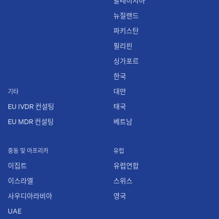
말레이시아
뉴질랜드
파키스탄
필리핀
싱가포르
한국
대만
기타
EU IVDR 컨설팅
태국
EU MDR 컨설팅
베트남
중동 및 아프리카
유럽
이집트
유럽연합
이스라엘
스위스
사우디아라비아
영국
UAE