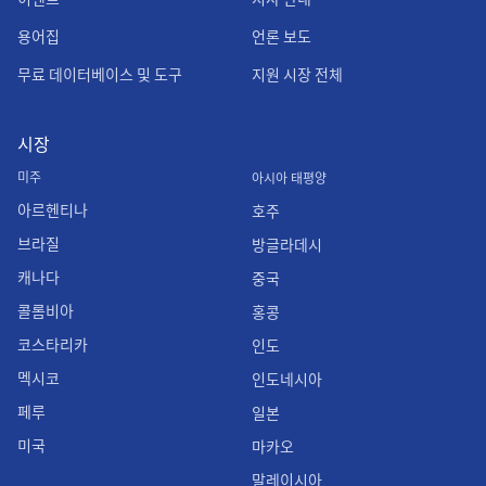
용어집
언론 보도
무료 데이터베이스 및 도구
지원 시장 전체
시장
미주
아시아 태평양
아르헨티나
호주
브라질
방글라데시
캐나다
중국
콜롬비아
홍콩
코스타리카
인도
멕시코
인도네시아
페루
일본
미국
마카오
말레이시아