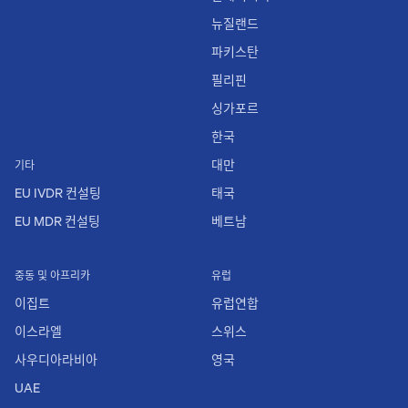
뉴질랜드
파키스탄
필리핀
싱가포르
한국
대만
기타
EU IVDR 컨설팅
태국
EU MDR 컨설팅
베트남
중동 및 아프리카
유럽
이집트
유럽연합
이스라엘
스위스
사우디아라비아
영국
UAE