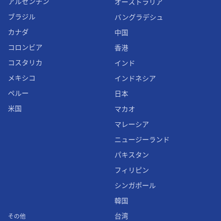
アルゼンチン
オーストラリア
ブラジル
バングラデシュ
カナダ
中国
コロンビア
香港
コスタリカ
インド
メキシコ
インドネシア
ペルー
日本
米国
マカオ
マレーシア
ニュージーランド
パキスタン
フィリピン
シンガポール
韓国
台湾
その他