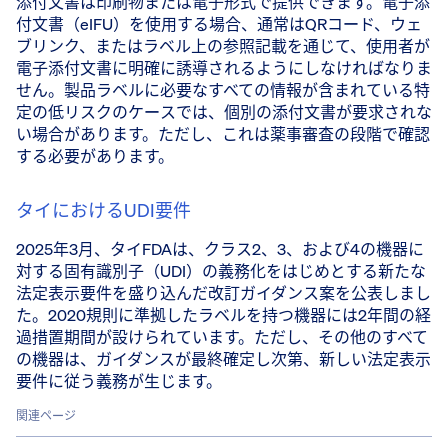
添付文書は印刷物または電子形式で提供できます。電子添
付文書（eIFU）を使用する場合、通常はQRコード、ウェ
ブリンク、またはラベル上の参照記載を通じて、使用者が
電子添付文書に明確に誘導されるようにしなければなりま
せん。製品ラベルに必要なすべての情報が含まれている特
定の低リスクのケースでは、個別の添付文書が要求されな
い場合があります。ただし、これは薬事審査の段階で確認
する必要があります。
タイにおけるUDI要件
2025年3月、タイFDAは、クラス2、3、および4の機器に
対する固有識別子（UDI）の義務化をはじめとする新たな
法定表示要件を盛り込んだ改訂ガイダンス案を公表しまし
た。2020規則に準拠したラベルを持つ機器には2年間の経
過措置期間が設けられています。ただし、その他のすべて
の機器は、ガイダンスが最終確定し次第、新しい法定表示
要件に従う義務が生じます。
関連ページ