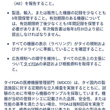
（AE）を報告すること。
製造、輸入、または販売した機器の記録を少なくとも
5年間保管すること。有効期限のある機器について
は、有効期限終了後少なくとも1年間記録を保管する
必要があります。年次報告書は毎年3月31日より前に
提出しなければなりません。
すべての機器の表示（ラベリング）がタイの規制およ
びガイドラインに準拠していることを確認すること。
広告規制への順守を維持し、すべての広告上の主張に
ついて
タイFDA
の承認および根拠資料を取得するこ
と。
タイFDAの医療機器管理部門（MDCD）は、タイ国内の製
造施設に対する定期的な立入検査を実施するとともに、試
験のために市場から機器のサンプルを採取しています。機
器が当初の登録ドシエに記載された品質、安全性、または
性能の基準を満たさない場合、TFDAは強制回収を実施で
きます。検査や試験の結果は公表され、不安全な製品を市