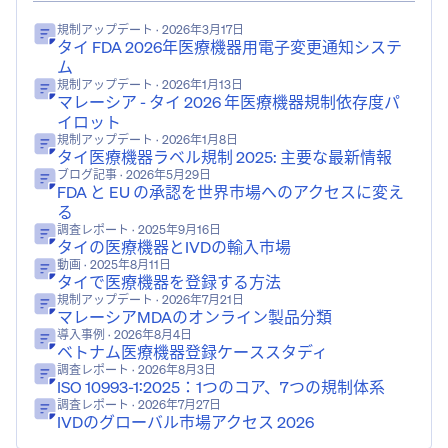
規制アップデート
· 2026年3月17日
タイ FDA 2026年医療機器用電子変更通知システ
ム
規制アップデート
· 2026年1月13日
マレーシア - タイ 2026 年医療機器規制依存度パ
イロット
規制アップデート
· 2026年1月8日
タイ医療機器ラベル規制 2025: 主要な最新情報
ブログ記事
· 2026年5月29日
FDA と EU の承認を世界市場へのアクセスに変え
る
調査レポート
· 2025年9月16日
タイの医療機器とIVDの輸入市場
動画
· 2025年8月11日
タイで医療機器を登録する方法
規制アップデート
· 2026年7月21日
マレーシアMDAのオンライン製品分類
導入事例
· 2026年8月4日
ベトナム医療機器登録ケーススタディ
調査レポート
· 2026年8月3日
ISO 10993-1:2025：1つのコア、7つの規制体系
調査レポート
· 2026年7月27日
IVDのグローバル市場アクセス 2026