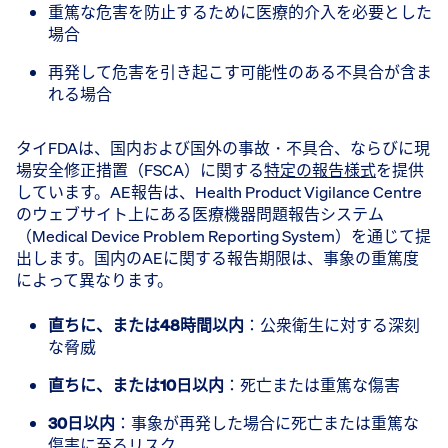
重篤な危害を防止するために医療的介入を必要とした
場合
再発して危害を引き起こす可能性のある不具合が含ま
れる場合
タイFDAは、国内および国外の事故・不具合、ならびに現
場安全修正措置（FSCA）に関する
特定の報告様式
を提供
しています。AE報告は、Health Product Vigilance Centre
のウェブサイト上にある医療機器問題報告システム
（Medical Device Problem Reporting System）を通じて提
出します。国内のAEに関する報告期限は、事象の重篤度
によって異なります。
直ちに、または48時間以内
​：公衆衛生に対する深刻
な脅威
直ちに、または10日以内
​：死亡または重篤な傷害
30日以内
​：事象が再発した場合に死亡または重篤な
傷害に至るリスク