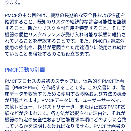
ります。
PMCFの主な目的は、機器の長期的な安全性および性能を
確認すること、既知のリスクの継続的な許容可能性を監視
すること、新たなリスクや副作用を特定すること、そして
機器の便益リスクバランスが受け入れ可能な状態に維持さ
れていることを確認することです。また、PMCFは適応外
使用の検出や、機器が意図された用途通りに使用され続け
ていることを検証するのにも役立ちます。
PMCF活動の計画
PMCFプロセスの最初のステップは、体系的なPMCF計画
書（PMCF Plan）を作成することです。この文書には、臨
床データを収集するために使用する戦略および方法の概要
が記載されます。PMCFデータには、ユーザーサーベイ、
文献レビュー、レジストリデータ、または正式なPMCF試
験などが含まれます。各方法が選択された理由と、それが
機器の特定の安全性および性能要求事項にどのように合致
しているかを説明しなければなりません。PMCF計画書の