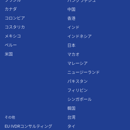
バングラデシュ
カナダ
中国
コロンビア
香港
コスタリカ
インド
メキシコ
インドネシア
ペルー
日本
米国
マカオ
マレーシア
ニュージーランド
パキスタン
フィリピン
シンガポール
韓国
台湾
その他
EU IVDRコンサルティング
タイ