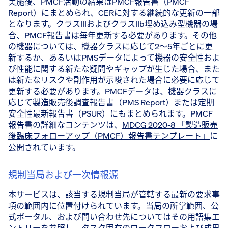
実施後、PMCF活動の結果はPMCF報告書（PMCF
Report）にまとめられ、CERに対する継続的な更新の一部
となります。クラスIIIおよびクラスIIb埋め込み型機器の場
合、PMCF報告書は毎年更新する必要があります。その他
の機器については、機器クラスに応じて2〜5年ごとに更
新するか、あるいはPMSデータによって機器の安全性およ
び性能に関する新たな疑問やギャップが生じた場合、また
は新たなリスクや副作用が示唆された場合に必要に応じて
更新する必要があります。PMCFデータは、機器クラスに
応じて製造販売後調査報告書（PMS Report）または定期
安全性最新報告書（PSUR）にもまとめられます。PMCF
報告書の詳細なコンテンツは、
MDCG 2020-8 「製造販売
後臨床フォローアップ（PMCF）報告書テンプレート」
に
公開されています。
規制当局および一次情報源
本サービスは、
該当する規制当局
が管轄する最新の要求事
項の範囲内に位置付けられています。当局の所掌範囲、公
式ポータル、および問い合わせ先についてはその用語集エ
ントリーを参照し、タスク固有のワークフローおよび成果