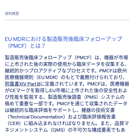
規制概要
EU MDRにおける製造販売後臨床フォローアップ
（PMCF）とは？
製造販売後臨床フォローアップ（PMCF）は、機器が市場
に上市された後の実際の使用から臨床データを収集する、
継続的かつプロアクティブなプロセスです。PMCFは欧州
医療機器規則（EU MDR）のもとで義務付けられており、
附属書XIV Part B
に定義されています。PMCFは、医療機器
がCEマークを取得しEU市場に上市された後の安全性およ
び性能を監視する、製造販売後調査（PMS）システムの
極めて重要な一部です。PMCFを通じて収集されたデータ
は継続的な臨床評価をサポートし、機器の技術文書
（Technical Documentation）および臨床評価報告書
（CER）に組み込まれなければなりません。また、品質マ
ネジメントシステム（QMS）の不可欠な構成要素でもあ